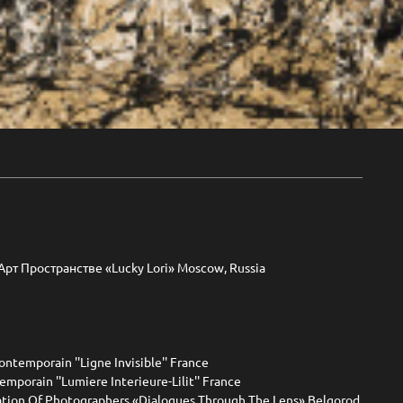
рт Пространстве «Lucky Lori» Moscow, Russia
ontemporain ''Ligne Invisible'' France
emporain ''Lumiere Interieure-Lilit'' France
iation Of Photographers «Dialogues Through The Lens» Belgorod,